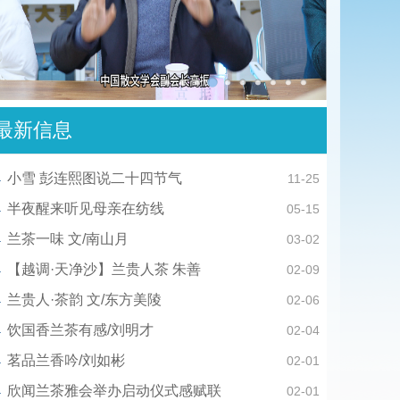
最新信息
小雪 彭连熙图说二十四节气
11-25
半夜醒来听见母亲在纺线
05-15
兰茶一味 文/南山月
03-02
【越调·天净沙】兰贵人茶 朱善
02-09
兰贵人·茶韵 文/东方美陵
02-06
饮国香兰茶有感/刘明才
02-04
茗品兰香吟/刘如彬
02-01
欣闻兰茶雅会举办启动仪式感赋联
02-01